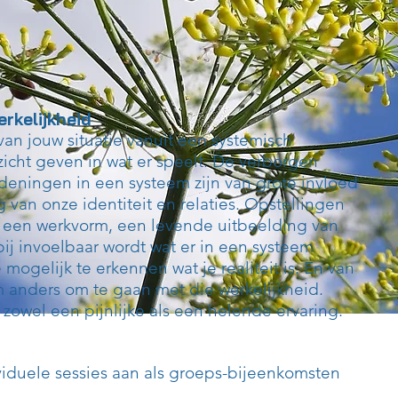
erkelijkheid
an jouw situatie vanuit een systemisch
zicht geven in wat er speelt. De verborgen
eningen in een systeem zijn van grote invloed
 van onze identiteit en relaties. Opstellingen
 een werkvorm, een levende uitbeelding van
ij invoelbaar wordt wat er in een systeem
e mogelijk te erkennen wat je realiteit is. En van
m anders om te gaan met die werkelijkheid.
s zowel een pijnlijke als een helende ervaring.
viduele sessies aan als gr
oeps-bijeenkomsten