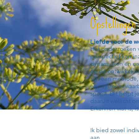
Opstellingen
Liefde voor de w
Het onderzoeken v
perspectief kan in
dynamieken en ord
op de ontwikkeling
zijn een methode,
een systeem waarb
speelt. Dit helpt j
daaruit wellicht o
Erkennen wat is, i
Ik bied zowel indi
aan