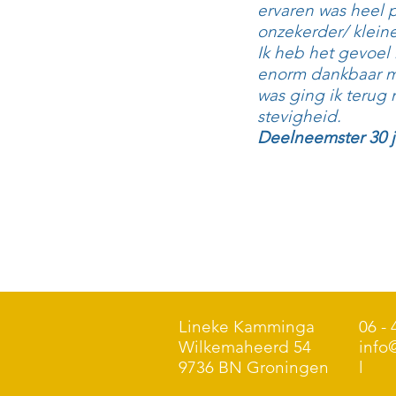
ervaren was heel p
onzekerder/ klein
Ik heb het gevoel
enorm dankbaar ma
was ging ik terug
stevigheid.
Deelneemster 30 j
Lineke Kamminga
06 - 
Wilkemaheerd 54
info
9736 BN Groningen
l