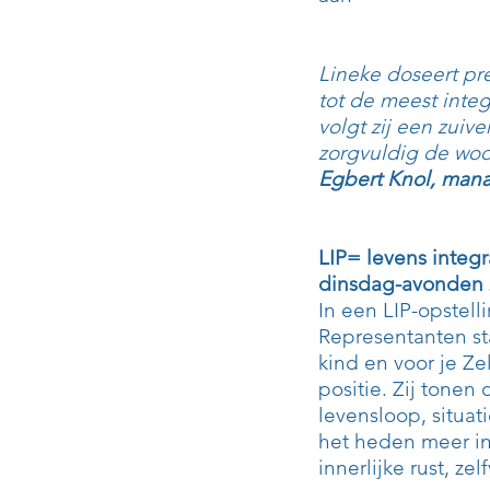
Lineke doseert pre
tot de meest integ
volgt zij een zuive
zorgvuldig de woor
Egbert Knol, man
LIP= levens integ
dinsdag-avonden 
In een LIP-opstell
Representanten sta
kind en voor je Ze
positie. Zij tonen
levensloop, situati
het heden meer inz
innerlijke rust, ze