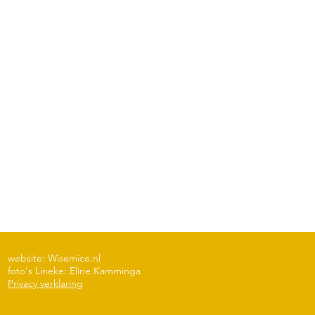
website: Wisemice.nl
foto's Lineke: Eline Kamminga
Privacy verklaring