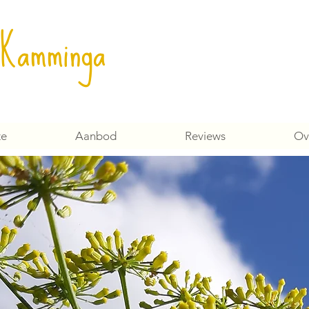
 Kamminga
ze
Aanbod
Reviews
Ov