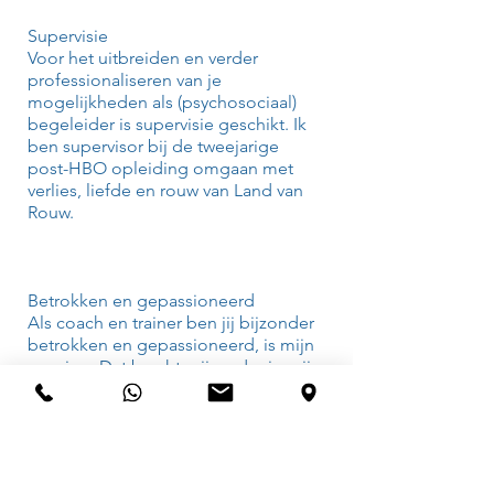
Supervisie
Voor het uitbreiden en verder
professionaliseren van je
mogelijkheden als (psychosociaal)
begeleider is supervisie geschikt. Ik
ben supervisor bij de tweejarige
post-HBO opleiding omgaan met
verlies, liefde en rouw van Land van
Rouw.
Betrokken en gepassioneerd
Als coach en trainer ben jij bijzonder
betrokken en gepassioneerd, is mijn
ervaring. Dat bracht mij verder in mijn
professionele en persoonlijke
ontwikkeling en mijn
loopbaankeuzes. Enorm bedankt.
Anke M. 55+, docent