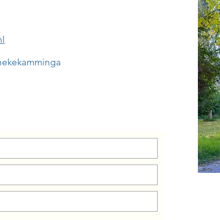
nl
linekekamminga