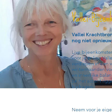
Vallei-Bijeen
Vallei Krachtbro
nog niet opnieuw
Live bijeenkomsten
voor je online Vall
verdiepen in een 
wintermaanden voor
en innerlijke balan
zal het accent lig
bijdragen.
Neem voor je eigen