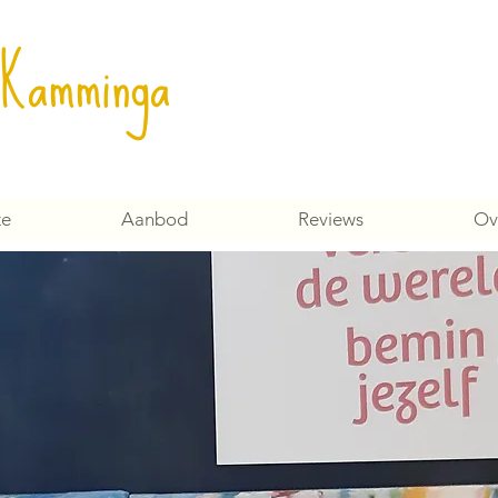
 Kamminga
ze
Aanbod
Reviews
Ov