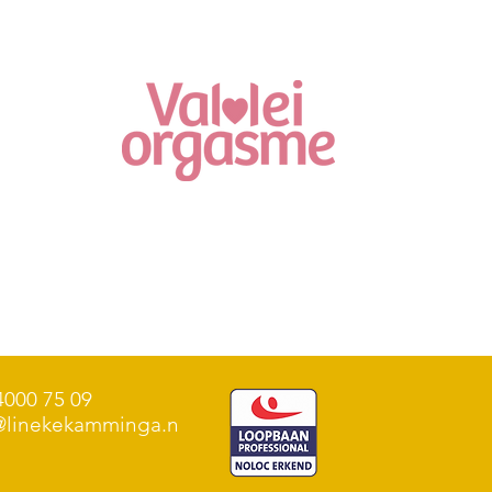
4000 75 09
@linekekamminga.n