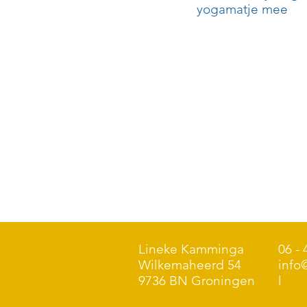
yogamatje mee
Lineke Kamminga
06 - 
Wilkemaheerd 54
info
9736 BN Groningen
l