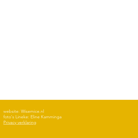
website: Wisemice.nl
foto's Lineke: Eline Kamminga
Privacy verklaring