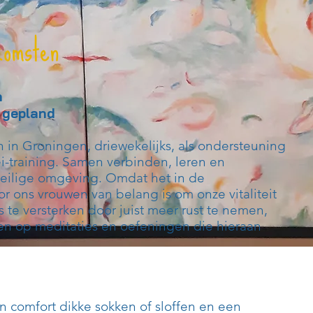
komsten
n
 gepland
 in Groningen, driewekelijks, als ondersteuning
ei-training. Samen verbinden, leren en
veilige omgeving. Omdat het in de
 ons vrouwen van belang is om onze vitaliteit
s te versterken door juist meer rust te nemen,
gen op meditaties en oefeningen die hieraan
 comfort dikke sokken of sloffen en een